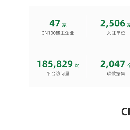
47
2,506
家
CN100链主企业
入驻单位
185,829
2,047
次
平台访问量
碳数据集
C