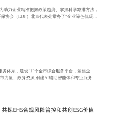
为助力企业精准把握政策趋势、掌握科学减排方法，
国环保协会（EDF）北京代表处举办了“企业绿色低碳转
议题。本次培训旨分享前沿政策导向与可复制的减排
服务体系，建设“1”个全市综合服务平台，聚焦企
合全市力量、政务资源,创建AI辅助智能体和专业服务联
服务中心,发挥政策创新、制度突破和服务长三角等优
支持、会计税务、知识产权等领域,聚焦上海企业出海
共探EHS合规风险管控和共创ESG价值