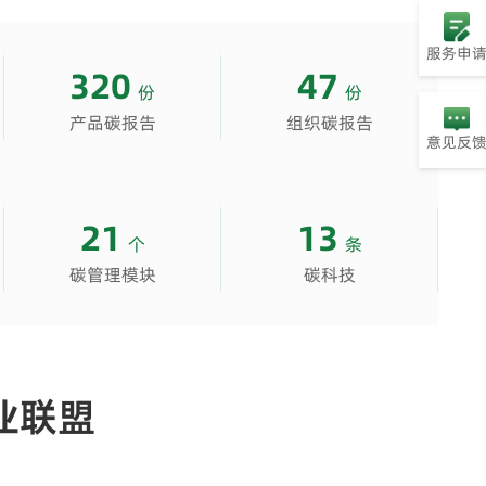
服务申
320
47
份
份
产品碳报告
组织碳报告
意见反
21
13
个
条
碳管理模块
碳科技
业联盟