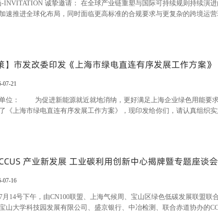
： 在全球产业链重塑与国际可持续规则持续演进的背景下，新能源行业作为中企出海的重要赛道之
加速推进全球化布局，同时面临更高标准的合规要求与更复杂的跨境运营
资、供应链管理以及ESG价值提升，已成为企业实现稳健经营与长期高质量发
您参加于2026年7月29日在上海举办的“中企出海可持续运营研讨会：共探
策】市发改委印发《上海市绿电直连有序发展工作方案》
6-07-21
单位： 为促进新能源就近就地消纳，更好满足上海企业绿色用能要求
了《上海市绿电直连有序发展工作方案》，现印发给你们，请认真组织
发展和改革委员会 2026年7月17日 附件 上海市绿电直连有序
企业绿色用能要求，根据《国家发展改革委 国家能源局关于有序推动绿电直
《国家发展改革委
 CCUS 产业新发展 工业碳利用创新中心揭牌暨专题座谈
6-07-16
6年7月14号下午，由CN100联盟、上海气候周、宝山区绿色低碳发展联
宝山大学科技园发展有限公司、盛京银行、中冶检测、联合赤道协办的CC