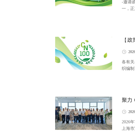
-邀请函-INVITATION 诚挚邀请
一，正
持续融
挚邀请
会将聚
【政
202
各有关
织编制
上海市
足上海
号）、
聚力
202
202
上海市