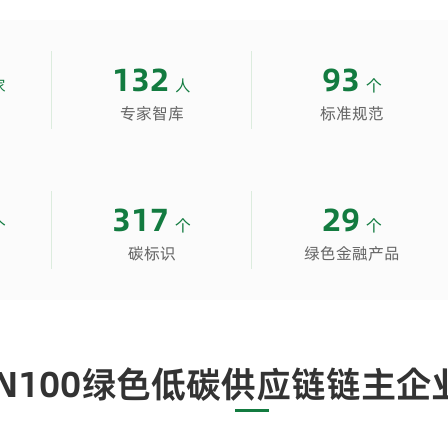
132
93
家
人
个
专家智库
标准规范
317
29
个
个
个
碳标识
绿色金融产品
N100绿色低碳供应链链主企