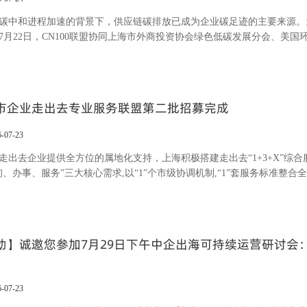
碳中和进程加速的背景下，供应链碳排放已成为企业碳足迹的主要来源。
6年7月22日，CN100联盟协同上海市外商投资协会绿色低碳发展分会、美
实践及经验分享”活动。 宜家（中国）投资有限公司公共事务总监栾奕在致辞中指出，当前行业减碳重心已向覆
路的范围三治理延伸，范围三减排已成为企业巩固长期绿色竞争力的关键
助力企业构建科学的供
市企业走出去专业服务联盟第二批招募完成
6-07-23
走出去企业提供全方位的属地化支持，上海积极搭建走出去“1+3+X”综合
询、办事、服务”三大核心需求,以“1”个市级协调机制,“1”套服务标准整
提升ODI服务效率，合法、合规评审；做强浦东、临港、虹桥“3”个线下
造出海总部集聚区；建构X个海外服务网络和站点，涵盖法律仲裁、金融
别地区,对
动】诚邀您参加7月29日下午中企出海可持续运营研讨会：
6-07-23