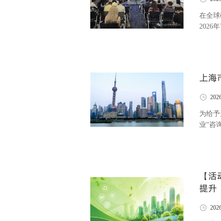
在全球
202
型培训：范围三减排
盖全链
经验，
上海
202
为给予
业“咨
盟体，
势，打
重点国
【活
提升
202