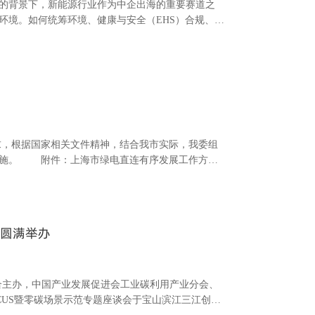
环境。如何统筹环境、健康与安全（EHS）合规、可
展的关键课题。 为此，CN100联盟联手ERM诚
EHS合规风险管控和共创ESG价值提升”。 本次研讨
，根据国家相关文件精神，结合我市实际，我委组
实施。 附件：上海市绿电直连有序发展工作方案
发展工作方案 为促进新能源就近就地消纳，更好满
连发展有关事项的通知》（发改能源〔2025〕650
会圆满举办
盟联合主办，中国产业发展促进会工业碳利用产业分会、
US暨零碳场景示范专题座谈会于宝山滨江三江创坛